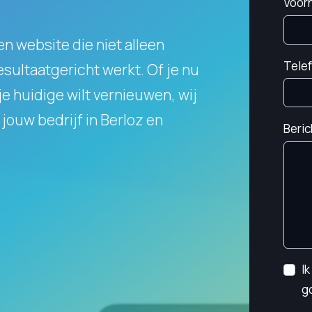
Voor
en website die niet alleen
Tele
resultaatgericht werkt.
Of je nu
e huidige wilt vernieuwen, wij
jouw bedrijf in Berloz en
Beric
I
g