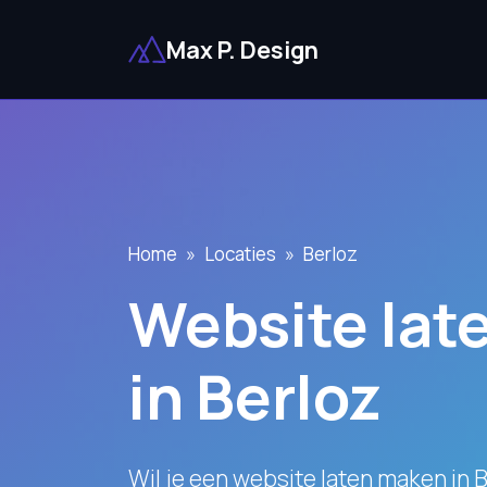
Max P. Design
Home
Locaties
Berloz
Website lat
in Berloz
Wil je een website laten maken in 