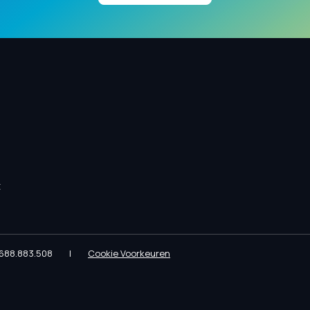
t
688.883.508
|
Cookie Voorkeuren