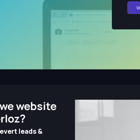
V
we website
rloz?
evert leads &