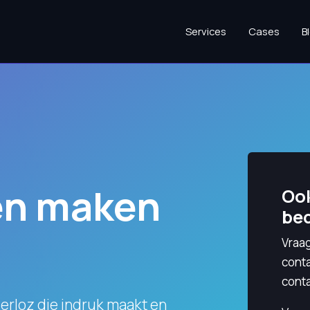
Services
Cases
B
en maken
Ook
bed
Vraag
cont
conta
Berloz die indruk maakt en