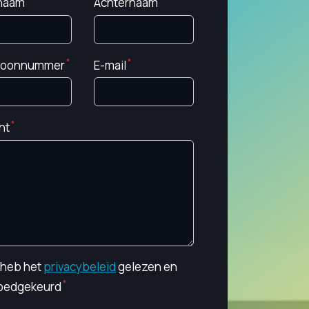
naam
Achternaam
foonnummer
E-mail
ht
k heb het
privacybeleid
gelezen en
oedgekeurd