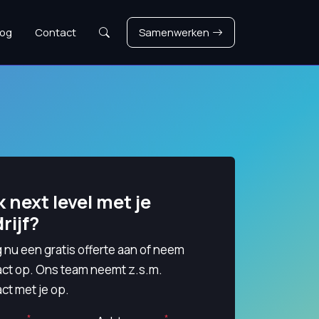
Zoeken
log
Contact
Samenwerken
 next level met je
rijf?
 nu een gratis offerte aan of neem
act op. Ons team neemt z.s.m.
ct met je op.