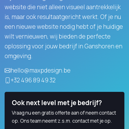
website die niet alleen visueel aantrekkelijk
is, maar ook resultaatgericht werkt.
Of je nu
een nieuwe website nodig hebt of je huidige
wilt vernieuwen, wij bieden de perfecte
oplossing voor jouw bedrijf in Ganshoren en
omgeving.
hello@maxpdesign.be
+32 496 89 49 32
Ook next level met je bedrijf?
Vraag nu een gratis offerte aan of neem contact
op. Ons team neemt z.s.m. contact met je op.