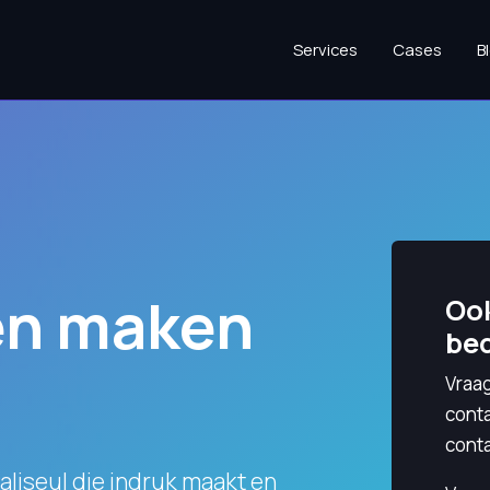
Services
Cases
B
en maken
Ook
bed
Vraag
cont
conta
aliseul die indruk maakt en