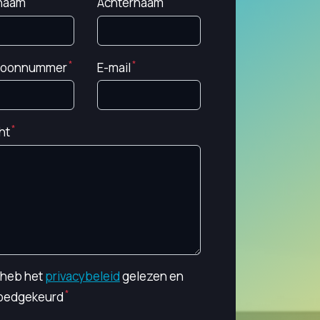
naam
Achternaam
foonnummer
E-mail
ht
k heb het
privacybeleid
gelezen en
oedgekeurd