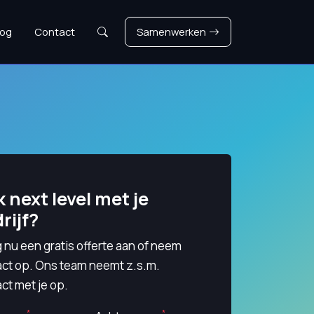
Zoeken
log
Contact
Samenwerken
 next level met je
rijf?
 nu een gratis offerte aan of neem
act op. Ons team neemt z.s.m.
ct met je op.