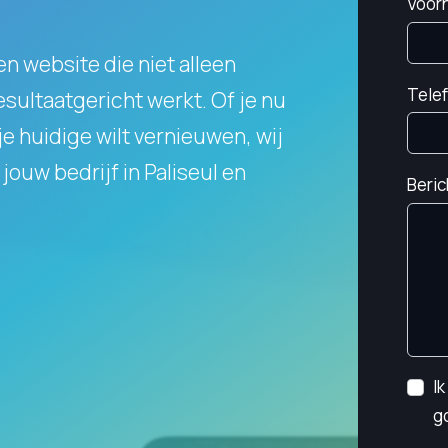
Voor
en website die niet alleen
Tele
resultaatgericht werkt.
Of je nu
e huidige wilt vernieuwen, wij
jouw bedrijf in Paliseul en
Beric
I
g