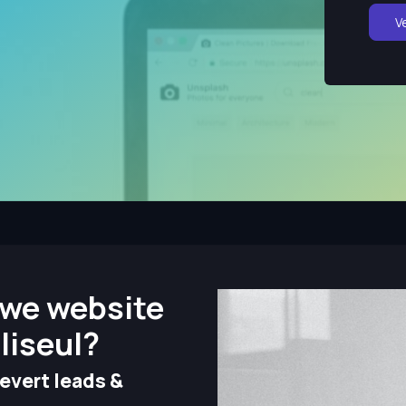
V
we website
liseul?
evert leads &