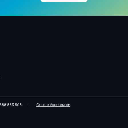
t
688.883.508
|
Cookie Voorkeuren