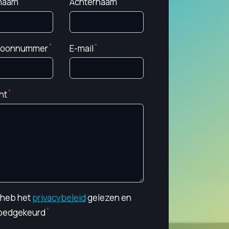
naam
Achternaam
foonnummer
E-mail
ht
k heb het
privacybeleid
gelezen en
oedgekeurd