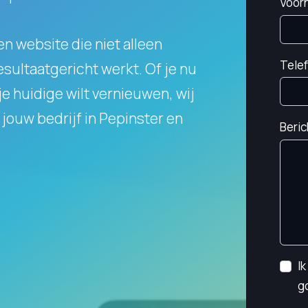
Voor
en website die niet alleen
Tele
resultaatgericht werkt.
Of je nu
e huidige wilt vernieuwen, wij
jouw bedrijf in Pepinster en
Beric
I
g