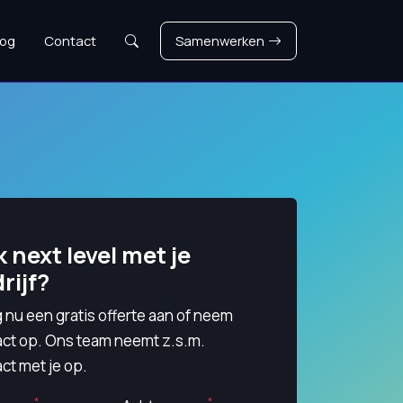
Zoeken
log
Contact
Samenwerken
 next level met je
rijf?
 nu een gratis offerte aan of neem
act op. Ons team neemt z.s.m.
ct met je op.