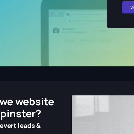
V
we website
epinster?
evert leads &