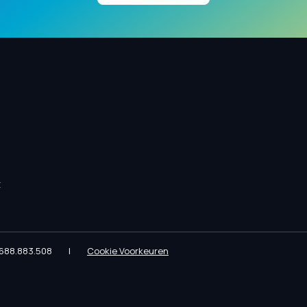
t
688.883.508
|
Cookie Voorkeuren