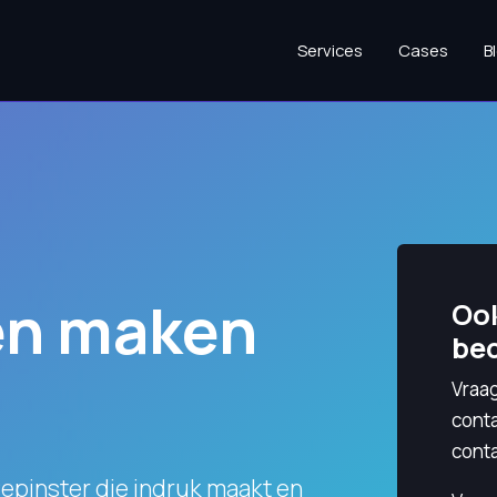
Services
Cases
B
en maken
Ook
bed
Vraag
cont
conta
Pepinster die indruk maakt en