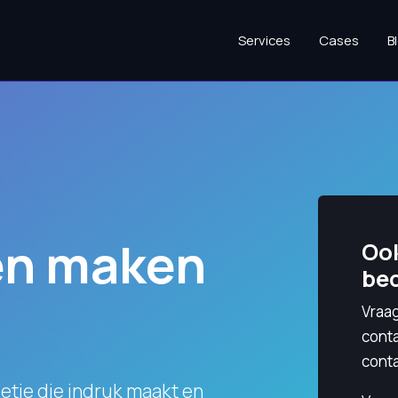
Services
Cases
B
en maken
Ook
bed
Vraag
cont
conta
Retie die indruk maakt en