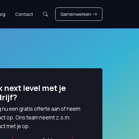
Zoeken
log
Contact
Samenwerken
 next level met je
rijf?
 nu een gratis offerte aan of neem
act op. Ons team neemt z.s.m.
ct met je op.