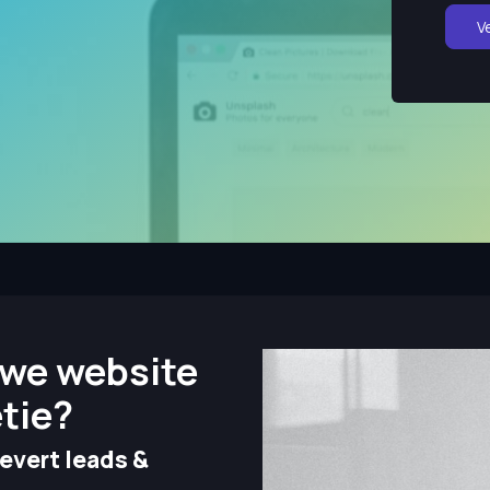
V
we website
etie?
evert leads &