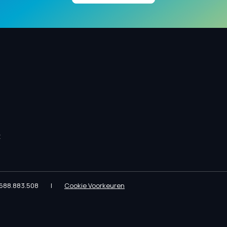
t
688.883.508
|
Cookie Voorkeuren