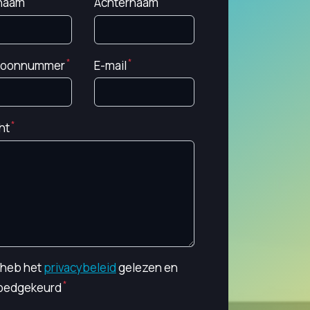
naam
Achternaam
foonnummer
E-mail
ht
k heb het
privacybeleid
gelezen en
oedgekeurd