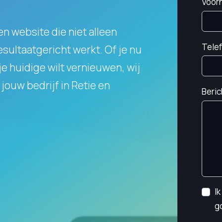
Voor
en website die niet alleen
Tele
resultaatgericht werkt.
Of je nu
e huidige wilt vernieuwen, wij
jouw bedrijf in Retie en
Beric
I
g